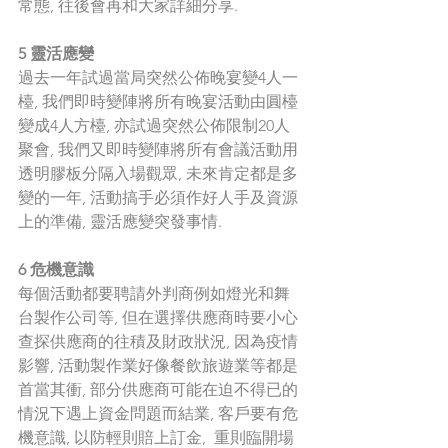
常態, 往後會再和大家詳細分享. 
5 靈活應變
過去一年試過當局突然公佈晚宴變4人一
檯, 我們即時變陣將所有晚宴活動由圓檯
變成4人方檯, 亦試過突然公佈限制20人
聚會, 我們又即時變陣將所有會議活動用
透明膠板分隔入場觀眾, 未來肯定都是多
變的一年, 活動搞手必須作好人手及資源
上的準備, 靈活應變突發事情. 
6 危機意識
每個活動都要聘請外判商例如燈光和舞
台製作公司等, 但在選擇供應商時要小心
查探供應商的往積及財政狀況, 因為疫情
影響, 活動製作業好像餐飲旅遊業等都是
首當其衝, 部分供應商可能在迫不得已的
情況下遇上資金問題而結業, 客戶要有危
機意識, 以防輕則賠上訂金,  重則臨開場