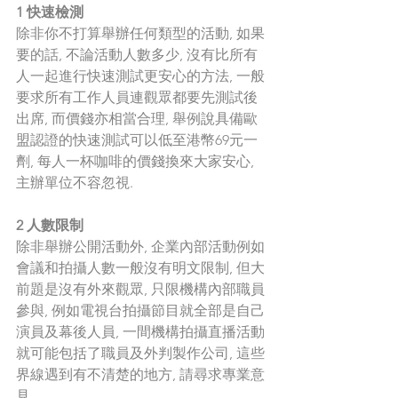
1 快速檢測
除非你不打算舉辦任何類型的活動, 如果
要的話, 不論活動人數多少, 沒有比所有
人一起進行快速測試更安心的方法, 一般
要求所有工作人員連觀眾都要先測試後
出席, 而價錢亦相當合理, 舉例說具備歐
盟認證的快速測試可以低至港幣69元一
劑, 每人一杯咖啡的價錢換來大家安心, 
主辦單位不容忽視. 
2 人數限制
除非舉辦公開活動外, 企業內部活動例如
會議和拍攝人數一般沒有明文限制, 但大
前題是沒有外來觀眾, 只限機構內部職員
參與, 例如電視台拍攝節目就全部是自己
演員及幕後人員, 一間機構拍攝直播活動
就可能包括了職員及外判製作公司, 這些
界線遇到有不清楚的地方, 請尋求專業意
見.  