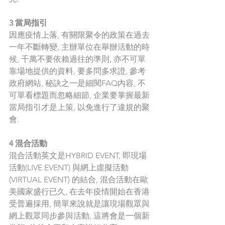
3 當局指引
因應疫情上落, 有關限聚令的政策在過去
一年不斷轉變, 主辦單位在舉辦活動的時
候, 千萬不要依賴過往的準則, 亦不可單
靠場地提供的資料, 要多問多求證, 參考
政府網站, 秘訣之一是細閱FAQ內容, 不
可單看標題而忽略細節, 企業要掌握最新
當局指引才是上策, 以免進行了違規的聚
會. 
4 混合活動
混合活動英文是HYBRID EVENT, 即現場
活動(LIVE EVENT) 與網上虛擬活動
(VIRTUAL EVENT) 的結合, 混合活動在歐
美國家盛行已久, 在去年疫情開始在香港
受普遍採用, 簡單來說就是讓現場觀眾與
網上觀眾同步參與活動, 這將會是一個新